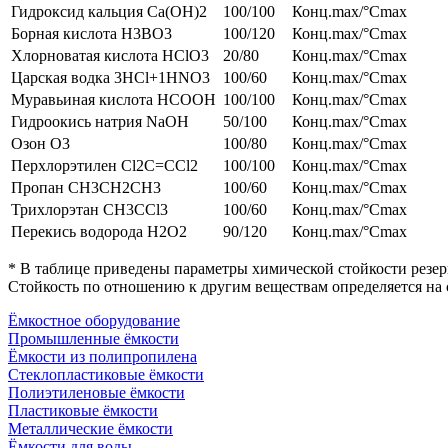
Гидроксид кальция Ca(OH)2
100/100
Конц.max/°Cmax
Борная кислота H3BO3
100/120
Конц.max/°Cmax
Хлорноватая кислота HClO3
20/80
Конц.max/°Cmax
Царская водка 3HCl+1HNO3
100/60
Конц.max/°Cmax
Муравьиная кислота HCOOH
100/100
Конц.max/°Cmax
Гидроокись натрия NaOH
50/100
Конц.max/°Cmax
Озон O3
100/80
Конц.max/°Cmax
Перхлорэтилен Cl2C=CCl2
100/100
Конц.max/°Cmax
Пропан CH3CH2CH3
100/60
Конц.max/°Cmax
Трихлорэтан CH3CCl3
100/60
Конц.max/°Cmax
Перекись водорода H2O2
90/120
Конц.max/°Cmax
* В таблице приведены параметры химической стойкости резер
Стойкость по отношению к другим веществам определяется на 
Ёмкостное оборудование
Промышленные ёмкости
Ёмкости из полипропилена
Стеклопластиковые ёмкости
Полиэтиленовые ёмкости
Пластиковые ёмкости
Металлические ёмкости
Ёмкости для воды