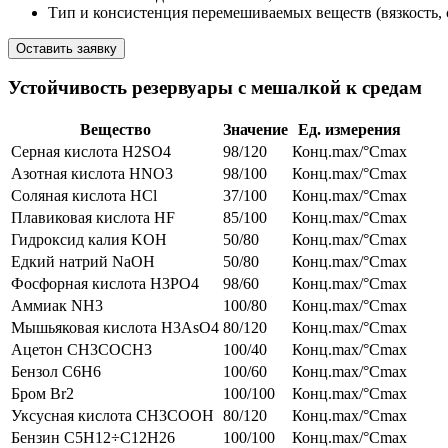
Тип и консистенция перемешиваемых веществ (вязкость, с
Оставить заявку
Устойчивость резервуары с мешалкой к средам
Вещество
Значение
Ед. измерения
Серная кислота H2SO4
98/120
Конц.max/°Cmax
Азотная кислота HNO3
98/100
Конц.max/°Cmax
Соляная кислота HCl
37/100
Конц.max/°Cmax
Плавиковая кислота HF
85/100
Конц.max/°Cmax
Гидроксид калия KOH
50/80
Конц.max/°Cmax
Едкий натрий NaOH
50/80
Конц.max/°Cmax
Фосфорная кислота H3PO4
98/60
Конц.max/°Cmax
Аммиак NH3
100/80
Конц.max/°Cmax
Мышьяковая кислота H3AsO4
80/120
Конц.max/°Cmax
Ацетон CH3COCH3
100/40
Конц.max/°Cmax
Бензол C6H6
100/60
Конц.max/°Cmax
Бром Br2
100/100
Конц.max/°Cmax
Уксусная кислота CH3COOH
80/120
Конц.max/°Cmax
Бензин C5H12÷C12H26
100/100
Конц.max/°Cmax