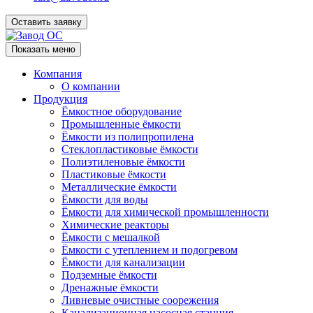
Оставить заявку
Показать меню
Компания
О компании
Продукция
Ёмкостное оборудование
Промышленные ёмкости
Ёмкости из полипропилена
Стеклопластиковые ёмкости
Полиэтиленовые ёмкости
Пластиковые ёмкости
Металлические ёмкости
Ёмкости для воды
Ёмкости для химической промышленности
Химические реакторы
Ёмкости с мешалкой
Ёмкости с утеплением и подогревом
Ёмкости для канализации
Подземные ёмкости
Дренажные ёмкости
Ливневые очистные соорежения
Канализационная насосная станция