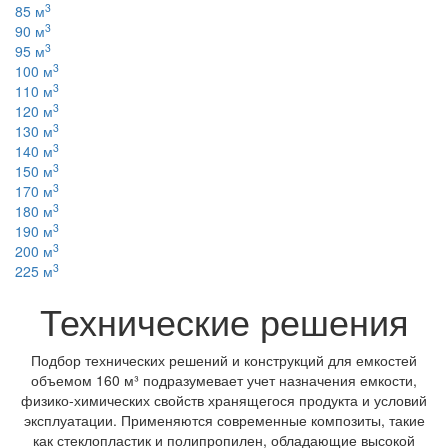
3
85 м
3
90 м
3
95 м
3
100 м
3
110 м
3
120 м
3
130 м
3
140 м
3
150 м
3
170 м
3
180 м
3
190 м
3
200 м
3
225 м
Технические решения
Подбор технических решений и конструкций для емкостей
объемом 160 м³ подразумевает учет назначения емкости,
физико-химических свойств хранящегося продукта и условий
эксплуатации. Применяются современные композиты, такие
как стеклопластик и полипропилен, обладающие высокой