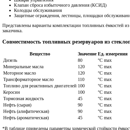
Клапан сброса избыточного давления (КСИД)
Колодцы обслуживания
Защитные ограждения, лестницы, площадки обслуживан
Представлены варианты комплектации топливных ёмкостей из 
заказчика.
Совместимость топливных резервуаров из стекло
Вещество
Значение
Ед. измерения
Дизель
80
°C max
Минеральные масла
120
°C max
Моторное масло
120
°C max
Трансформаторное масло
110
°C max
Топливо для реактивных двигателей
100
°C max
Керосин
100
°C max
Тормозная жидкость
45
°C max
Нефть (сырая)
90
°C max
Нефть (алифатическая)
90
°C max
Нефть (ароматическая)
45
°C max
*В таблице приведены параметры химической стойкости ёмкост