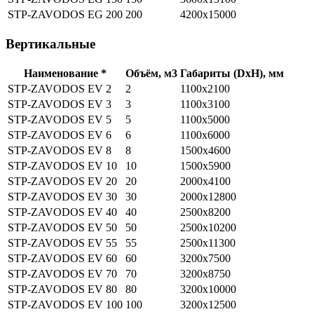
STP-ZAVODOS EG 200
200
4200х15000
Вертикальные
Наименование *
Объём, м3
Габариты (DхH), мм
STP-ZAVODOS EV 2
2
1100х2100
STP-ZAVODOS EV 3
3
1100x3100
STP-ZAVODOS EV 5
5
1100х5000
STP-ZAVODOS EV 6
6
1100х6000
STP-ZAVODOS EV 8
8
1500х4600
STP-ZAVODOS EV 10
10
1500х5900
STP-ZAVODOS EV 20
20
2000х4100
STP-ZAVODOS EV 30
30
2000х12800
STP-ZAVODOS EV 40
40
2500х8200
STP-ZAVODOS EV 50
50
2500х10200
STP-ZAVODOS EV 55
55
2500х11300
STP-ZAVODOS EV 60
60
3200х7500
STP-ZAVODOS EV 70
70
3200х8750
STP-ZAVODOS EV 80
80
3200х10000
STP-ZAVODOS EV 100
100
3200х12500