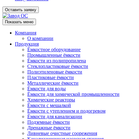
Оставить заявку
Показать меню
Компания
О компании
Продукция
Ёмкостное оборудование
Промышленные ёмкости
Ёмкости из полипропилена
Стеклопластиковые ёмкости
Полиэтиленовые ёмкости
Пластиковые ёмкости
Металлические ёмкости
Ёмкости для воды
Ёмкости для химической промышленности
Химические реакторы
Ёмкости с мешалкой
Ёмкости с утеплением и подогревом
Ёмкости для канализации
Подземные ёмкости
Дренажные ёмкости
Ливневые очистные соорежения
Канализационная насосная станция