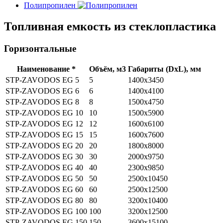
Полипропилен
Топливная емкость из стеклопластика
Горизонтальные
Наименование *
Объём, м3
Габариты (DхL), мм
STP-ZAVODOS EG 5
5
1400х3450
STP-ZAVODOS EG 6
6
1400x4100
STP-ZAVODOS EG 8
8
1500x4750
STP-ZAVODOS EG 10
10
1500х5900
STP-ZAVODOS EG 12
12
1600х6100
STP-ZAVODOS EG 15
15
1600х7600
STP-ZAVODOS EG 20
20
1800х8000
STP-ZAVODOS EG 30
30
2000х9750
STP-ZAVODOS EG 40
40
2300х9850
STP-ZAVODOS EG 50
50
2500х10450
STP-ZAVODOS EG 60
60
2500х12500
STP-ZAVODOS EG 80
80
3200х10400
STP-ZAVODOS EG 100
100
3200х12500
STP-ZAVODOS EG 150
150
3600х15100