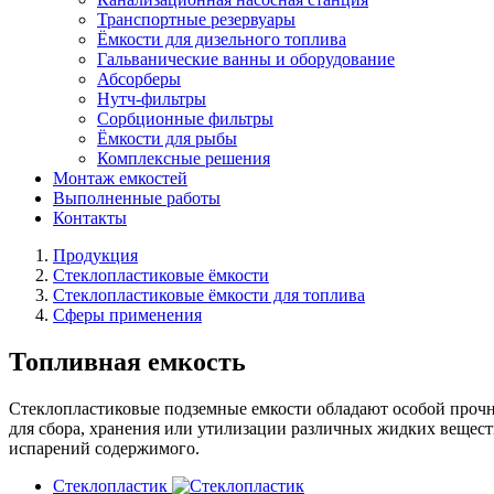
Транспортные резервуары
Ёмкости для дизельного топлива
Гальванические ванны и оборудование
Абсорберы
Нутч-фильтры
Сорбционные фильтры
Ёмкости для рыбы
Комплексные решения
Монтаж емкостей
Выполненные работы
Контакты
Продукция
Стеклопластиковые ёмкости
Стеклопластиковые ёмкости для топлива
Сферы применения
Топливная емкость
Стеклопластиковые подземные емкости обладают особой прочн
для сбора, хранения или утилизации различных жидких вещес
испарений содержимого.
Стеклопластик