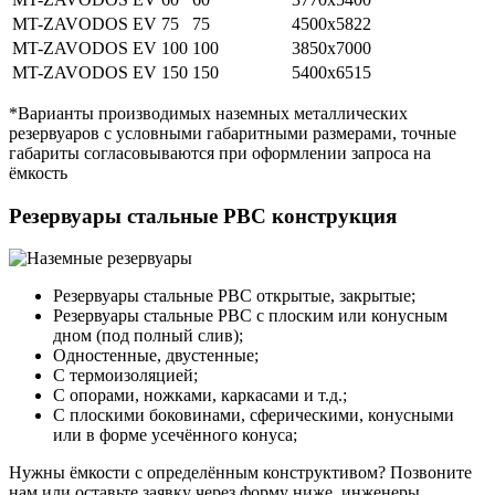
MT-ZAVODOS EV 75
75
4500х5822
MT-ZAVODOS EV 100
100
3850х7000
MT-ZAVODOS EV 150
150
5400х6515
*Варианты производимых наземных металлических
резервуаров с условными габаритными размерами, точные
габариты согласовываются при оформлении запроса на
ёмкость
Резервуары стальные РВС конструкция
Резервуары стальные РВС открытые, закрытые;
Резервуары стальные РВС с плоским или конусным
дном (под полный слив);
Одностенные, двустенные;
С термоизоляцией;
С опорами, ножками, каркасами и т.д.;
С плоскими боковинами, сферическими, конусными
или в форме усечённого конуса;
Нужны ёмкости с определённым конструктивом? Позвоните
нам или оставьте заявку через форму ниже, инженеры