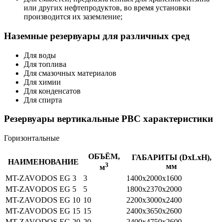
или других нефтепродуктов, во время установки
производится их заземление;
Наземные резервуары для различных сред
Для воды
Для топлива
Для смазочных материалов
Для химии
Для конденсатов
Для спирта
Резервуары вертикальные РВС характеристики
Горизонтальные
ОБЪЁМ,
ГАБАРИТЫ (DхLхH),
НАИМЕНОВАНИЕ
3
мм
м
MT-ZAVODOS EG 3
3
1400х2000х1600
MT-ZAVODOS EG 5
5
1800х2370х2000
MT-ZAVODOS EG 10
10
2200х3000х2400
MT-ZAVODOS EG 15
15
2400х3650х2600
MT-ZAVODOS EG 20
20
2400х4750х2600