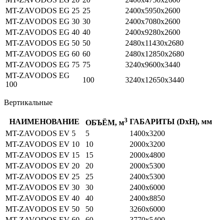
MT-ZAVODOS EG 25
25
2400х5950х2600
MT-ZAVODOS EG 30
30
2400х7080х2600
MT-ZAVODOS EG 40
40
2400х9280х2600
MT-ZAVODOS EG 50
50
2480х11430х2680
MT-ZAVODOS EG 60
60
2480х12850х2680
MT-ZAVODOS EG 75
75
3240х9600х3440
MT-ZAVODOS EG
100
3240х12650х3440
100
Вертикальные
3
НАИМЕНОВАНИЕ
ГАБАРИТЫ (DхH), мм
ОБЪЁМ, м
MT-ZAVODOS EV 5
5
1400х3200
MT-ZAVODOS EV 10
10
2000х3200
MT-ZAVODOS EV 15
15
2000х4800
MT-ZAVODOS EV 20
20
2000х5300
MT-ZAVODOS EV 25
25
2400х5300
MT-ZAVODOS EV 30
30
2400х6000
MT-ZAVODOS EV 40
40
2400х8850
MT-ZAVODOS EV 50
50
3260х6000
MT-ZAVODOS EV 60
60
3770х5400