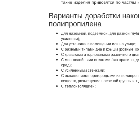
такие изделия привозятся по частям 
Варианты доработки нако
полипропилена
Для наземной, подземной, для разной глуб
усилении);
Для установки в помещении или на улице;
С разными типами дна и крыши (ровные, к
С крышками и горловинами различного диа
С многослойными стенками (как правило, д
сред);
С усиленными стенками;
С оснащением перегородками из полипропи
веществ, размещение насосной группы и т.д
С теплоизоляцией;