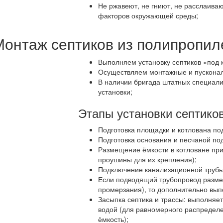
Не ржавеют, не гниют, не расслаива
факторов окружающей среды;
Монтаж септиков из полипропил
Выполняем установку септиков «под 
Осуществляем монтажные и пусконала
В наличии бригада штатных специали
установки;
Этапы установки септико
Подготовка площадки и котлована под
Подготовка основания и песчаной под
Размещение ёмкости в котловане при
проушины для их крепления);
Подключение канализационной трубы 
Если подводящий трубопровод разме
промерзания), то дополнительно вып
Засыпка септика и трассы: выполняе
водой (для равномерного распределе
ёмкость);